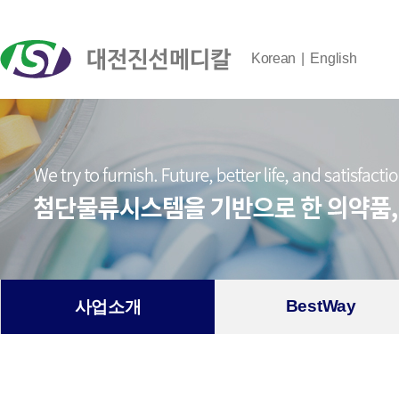
Korean
English
BestWay
사업소개